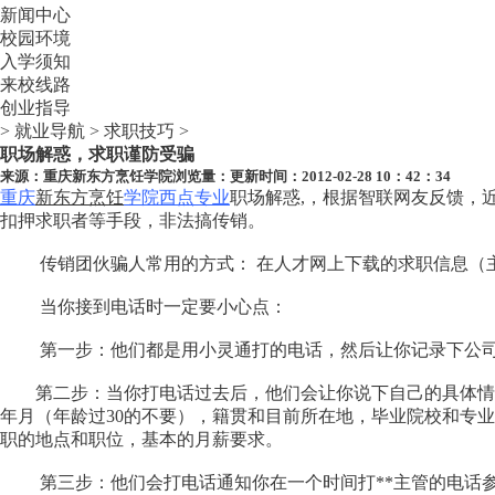
新闻中心
校园环境
入学须知
来校线路
创业指导
>
就业导航
>
求职技巧
>
职场解惑，求职谨防受骗
来源：
重庆新东方烹饪学院
浏览量：
更新时间：2012-02-28 10：42：34
重庆
新东方烹饪
学院西点专业
职场解惑,，根据智联网友反馈，
扣押求职者等手段，非法搞传销。
传销团伙骗人常用的方式： 在人才网上下载的求职信息（主
当你接到电话时一定要小心点：
第一步：他们都是用小灵通打的电话，然后让你记录下公司
第二步：当你打电话过去后，他们会让你说下自己的具体情况：
年月（年龄过30的不要），籍贯和目前所在地，毕业院校和专
职的地点和职位，基本的月薪要求。
第三步：他们会打电话通知你在一个时间打**主管的电话