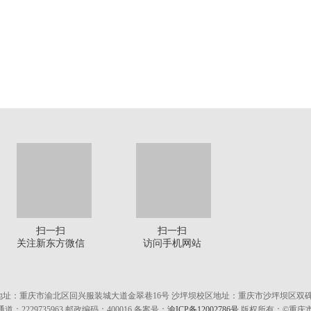
扫一扫
扫一扫
关注新东方微信
访问手机网站
地址：重庆市渝北区回兴服装城大道金翠巷16号 沙坪坝校区地址：重庆市沙坪坝区双碑
通道：2229735963 邮政编码：400016 备案号：
渝ICP备12002786号
版权所有：©重庆