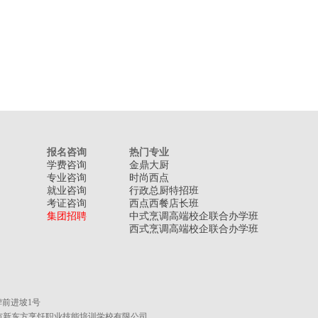
报名咨询
热门专业
学费咨询
金鼎大厨
专业咨询
时尚西点
就业咨询
行政总厨特招班
考证咨询
西点西餐店长班
集团招聘
中式烹调高端校企联合办学班
西式烹调高端校企联合办学班
前进坡1号
市新东方烹饪职业技能培训学校有限公司