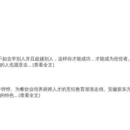
人不如去学别人并且超越别人，这样你才能成功，才能成为佼佼者
人也愿意去...
[查看全文]
香饽饽。为餐饮业培养厨师人才的烹饪教育渐渐走俏。安徽新东
特色...
[查看全文]