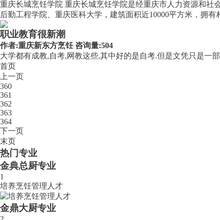
重庆长城烹饪学院 重庆长城烹饪学院是经重庆市人力资源和社
后勤工程学院、重庆医科大学，建筑面积近10000平方米，拥有相
职业教育很新潮
作者:
重庆新东方烹饪
咨询量:504
大学都有成教,自考,网教这些,其中好的是自考.但是文凭只是一
首页
上一页
360
361
362
363
364
下一页
末页
热门专业
金典总厨专业
1
培养烹饪管理人才
金鼎大厨专业
2