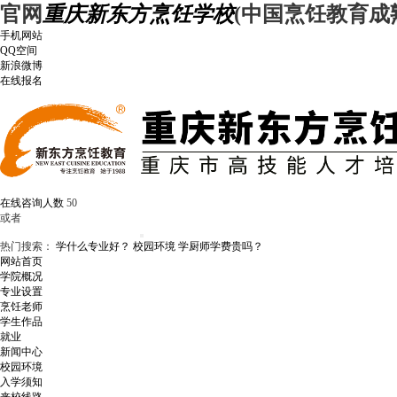
官网
重庆新东方烹饪学校
(中国烹饪教育成
手机网站
QQ空间
新浪微博
在线报名
在线咨询人数
50
或者
热门搜索：
学什么专业好？
校园环境
学厨师学费贵吗？
网站首页
学院概况
专业设置
烹饪老师
学生作品
就业
新闻中心
校园环境
入学须知
来校线路