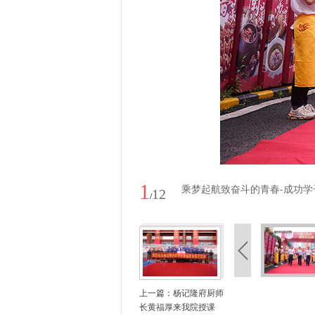
1
乘梦起航致奋斗的青春-成功学
12
/
上一篇：
杨记隆府厨师
长黄福厚来我院授课