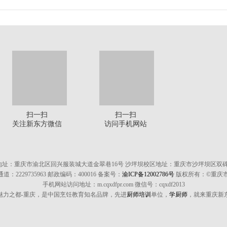
扫一扫
扫一扫
关注新东方微信
访问手机网站
地址：重庆市渝北区回兴服装城大道金翠巷16号 沙坪坝校区地址：重庆市沙坪坝区双碑
通道：2229735963 邮政编码：400016 备案号：
渝ICP备12002786号
版权所有：©重庆
手机网站访问地址：m.cqxdfpr.com 微信号：cqxdf2013
魅力之都-重庆，是中国烹饪教育知名品牌，先进
厨师培训
单位，
学厨师
，就来重庆新