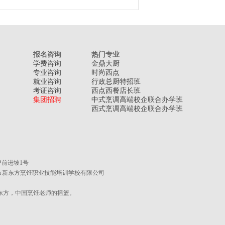
报名咨询
热门专业
学费咨询
金鼎大厨
专业咨询
时尚西点
就业咨询
行政总厨特招班
考证咨询
西点西餐店长班
集团招聘
中式烹调高端校企联合办学班
西式烹调高端校企联合办学班
前进坡1号
市新东方烹饪职业技能培训学校有限公司
东方，中国烹饪老师的摇篮。